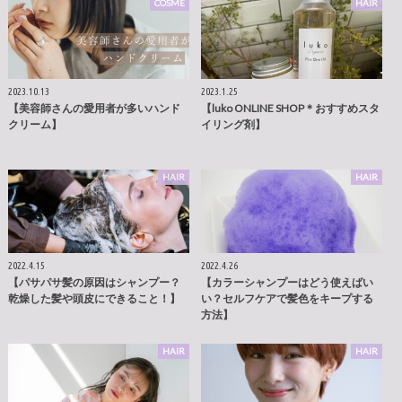
COSME
HAIR
2023.10.13
2023.1.25
【美容師さんの愛用者が多いハンド
【luko ONLINE SHOP＊おすすめスタ
クリーム】
イリング剤】
HAIR
HAIR
2022.4.15
2022.4.26
【パサパサ髪の原因はシャンプー？
【カラーシャンプーはどう使えばい
乾燥した髪や頭皮にできること！】
い？セルフケアで髪色をキープする
方法】
HAIR
HAIR