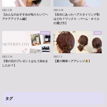
2022.3.28
2022.4.18
【みんなのおすすめが知りたい♡ヘ
【自分にあったヘアスタイリング剤
アケアアイテム編】
はどれ？ワックス・バーム・オイル
の選び方】
COSME
HAIR
2023.5.10
2023.7.3
【母の日のプレゼントはもう決めま
【夏の簡単ヘアアレンジ
】
したか？】
タグ