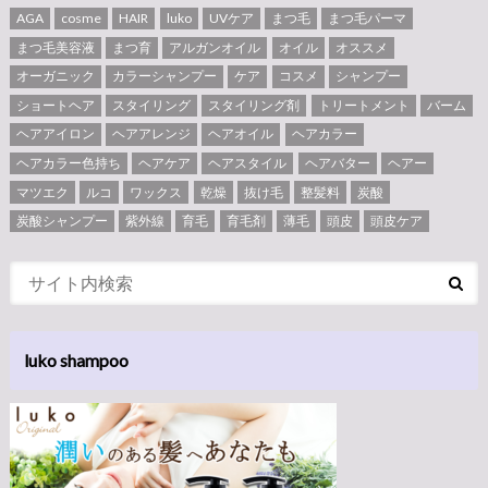
AGA
cosme
HAIR
luko
UVケア
まつ毛
まつ毛パーマ
まつ毛美容液
まつ育
アルガンオイル
オイル
オススメ
オーガニック
カラーシャンプー
ケア
コスメ
シャンプー
ショートヘア
スタイリング
スタイリング剤
トリートメント
バーム
ヘアアイロン
ヘアアレンジ
ヘアオイル
ヘアカラー
ヘアカラー色持ち
ヘアケア
ヘアスタイル
ヘアバター
ヘアー
マツエク
ルコ
ワックス
乾燥
抜け毛
整髪料
炭酸
炭酸シャンプー
紫外線
育毛
育毛剤
薄毛
頭皮
頭皮ケア
luko shampoo